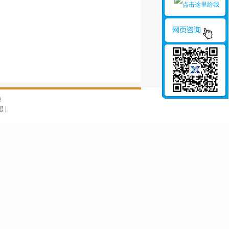
设
想
|